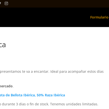
Formulario
ca
 presentamos te va a encantar. Ideal para acompañar estos días
 mercado
.
eta de Bellota Ibérica, 50% Raza Ibérica
o durante 3 días o fin de stock. Tenemos unidades limitadas.