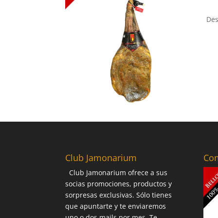
Des
Club Jamonarium
Com
Club Jamonarium ofrece a sus
socias promociones, productos y
sorpresas exclusivas. Sólo tienes
que apuntarte y te enviaremos
uno o dos mails por mes. Te