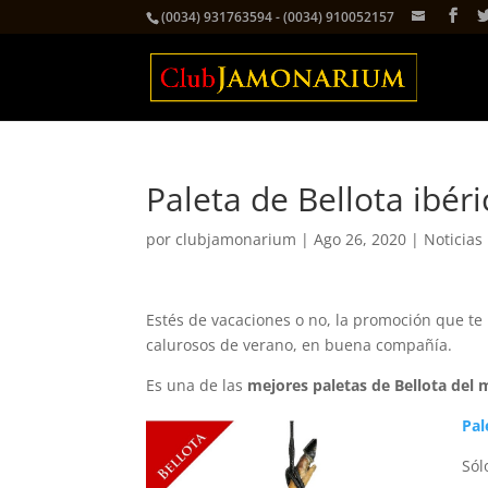
(0034) 931763594 - (0034) 910052157
Paleta de Bellota ibéri
por
clubjamonarium
|
Ago 26, 2020
|
Noticias
Estés de vacaciones o no, la promoción que te
calurosos de verano, en buena compañía.
Es una de las
mejores paletas de Bellota del
Pal
Sól