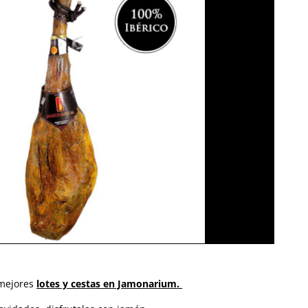
 mejores
lotes y cestas en Jamonarium
.