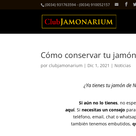
(0034) 931763594 - (0034) 910052157
Cómo conservar tu jamón
por
clubjamonarium
|
Dic 1, 2021
|
Noticias
¿Ya tienes tu jamón de 
Si aún no lo tienes
, no esp
aquí
. Si
necesitas un consejo
para 
teléfono, email, chat o whatsa
también tenemos embutidos,
q